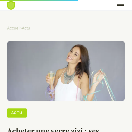
Accueil
›
Actu
ACTU
Acheter une verre zizi : ses