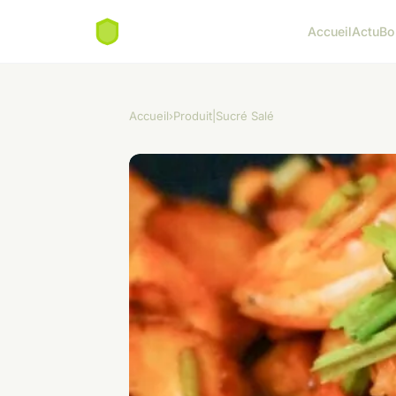
Accueil
Actu
Bo
Accueil
›
Produit|Sucré Salé