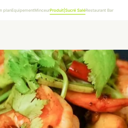
n plan
Equipement
Minceur
Produit|Sucré Salé
Restaurant Bar