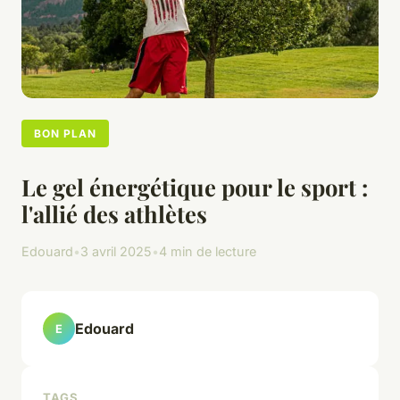
BON PLAN
Le gel énergétique pour le sport :
l'allié des athlètes
Edouard
•
3 avril 2025
•
4 min de lecture
Edouard
E
TAGS